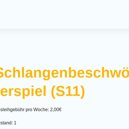
Offener 
Spielmo
Kreativ-
Kreativn
Milchca
Schlangenbeschw
Treffpun
Krabbel
rerspiel (S11)
Termine
Spieleve
Mitmac
sleihgebühr pro Woche: 2,00€
stand: 1