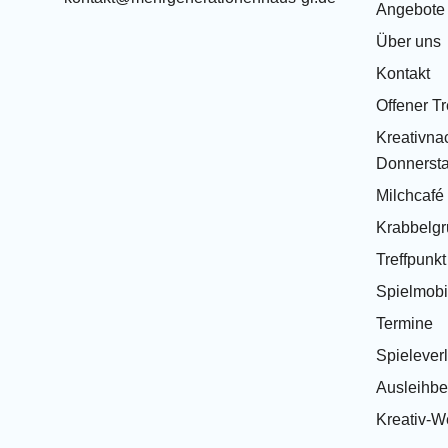
Angebote
Über uns
Kontakt
Offener Tr
Kreativnac
Donnersta
Milchcafé
Krabbelg
Treffpunk
Spielmobi
Termine
Spielever
Ausleihb
Kreativ-We