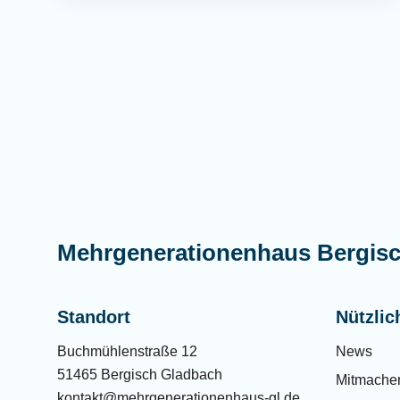
Mehrgenerationenhaus Bergis
Standort
Nützlic
Buchmühlenstraße 12
News
51465 Bergisch Gladbach
Mitmache
kontakt@mehrgenerationenhaus-gl.de