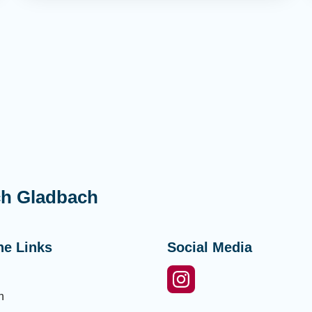
ch Gladbach
he Links
Social Media
n