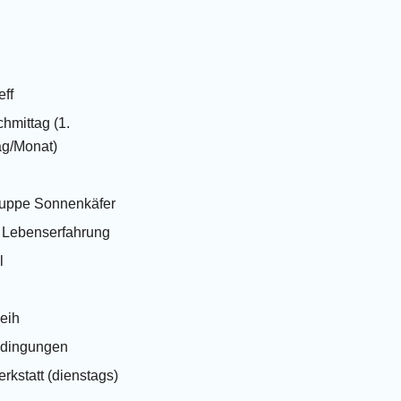
eff
hmittag (1.
g/Monat)
ruppe Sonnenkäfer
t Lebenserfahrung
l
leih
edingungen
rkstatt (dienstags)