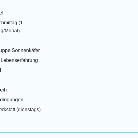
eff
hmittag (1.
g/Monat)
ruppe Sonnenkäfer
t Lebenserfahrung
l
leih
edingungen
rkstatt (dienstags)