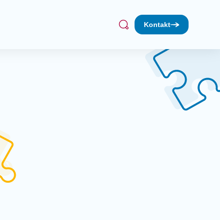
Kontakt
Treff
Suchen
bil
Werkstatt (dienstags)
achmittag (1. Donnerstag/Monat)
fé
kt Lebenserfahrung
gruppe Sonnenkäfer
rleih
hen