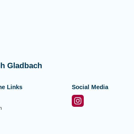
ch Gladbach
he Links
Social Media
n