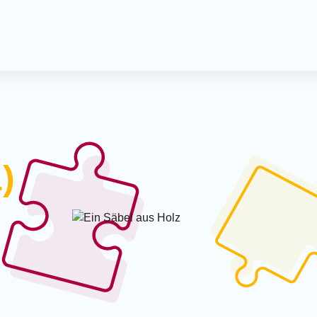
Offener 
Spielmo
Kreativ-
Kreativn
Milchca
)
Treffpun
Krabbel
Termine
Spieleve
Mitmac