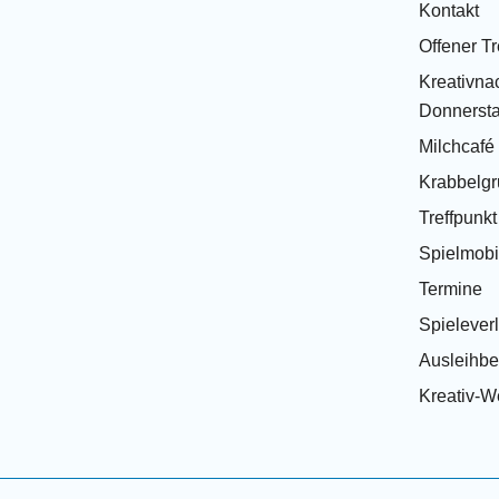
Kontakt
Offener Tr
Kreativnac
Donnersta
Milchcafé
Krabbelg
Treffpunk
Spielmobi
Termine
Spielever
Ausleihb
Kreativ-We