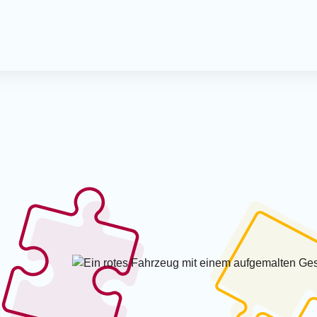
Offener 
Spielmo
Kreativ-
Kreativn
Milchca
Treffpun
Krabbel
Termine
Spieleve
Mitmac