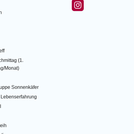
n
eff
hmittag (1.
g/Monat)
ruppe Sonnenkäfer
t Lebenserfahrung
l
leih