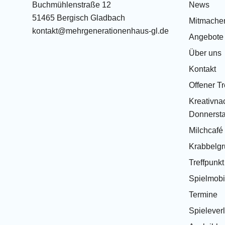
Buchmühlenstraße 12
News
51465 Bergisch Gladbach
Mitmache
kontakt@mehrgenerationenhaus-gl.de
Angebote
Über uns
Kontakt
Offener Tr
Kreativnac
Donnersta
Milchcafé
Krabbelg
Treffpunk
Spielmobi
Termine
Spielever