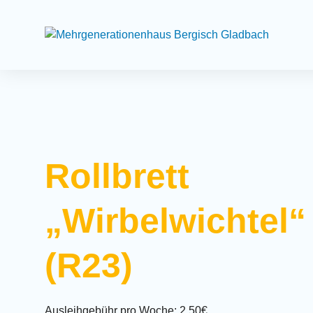
Suchfeld
Rollbrett
„Wirbelwichtel“
(R23)
Ausleihgebühr pro Woche: 2,50€