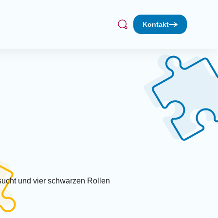
Kontakt
Treff
Suchen
bil
Werkstatt (dienstags)
achmittag (1. Donnerstag/Monat)
fé
kt Lebenserfahrung
gruppe Sonnenkäfer
rleih
hen