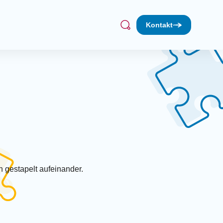
Kontakt
Treff
Suchen
bil
Werkstatt (dienstags)
achmittag (1. Donnerstag/Monat)
fé
kt Lebenserfahrung
gruppe Sonnenkäfer
rleih
hen