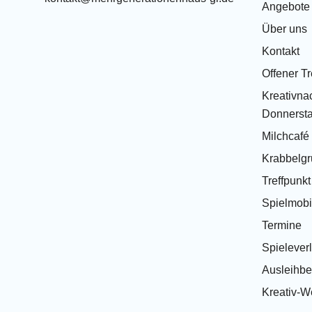
Angebote
Über uns
Kontakt
Offener Tr
Kreativnac
Donnersta
Milchcafé
Krabbelg
Treffpunk
Spielmobi
Termine
Spielever
Ausleihb
Kreativ-We