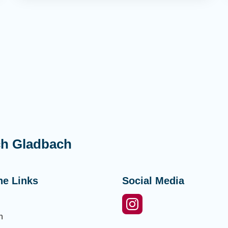
ch Gladbach
he Links
Social Media
n