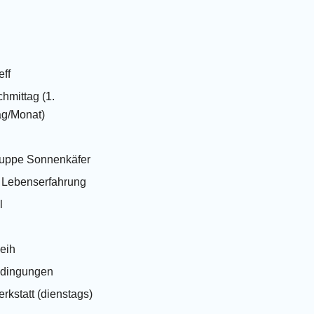
eff
hmittag (1.
g/Monat)
ruppe Sonnenkäfer
t Lebenserfahrung
l
leih
edingungen
rkstatt (dienstags)