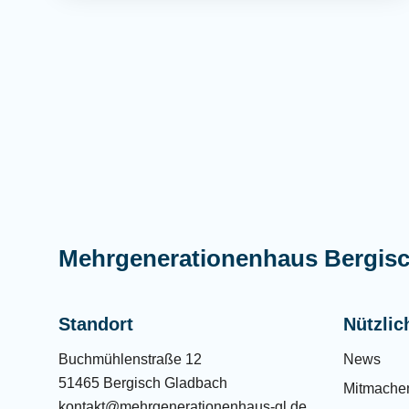
Mehrgenerationenhaus Bergis
Standort
Nützlic
Buchmühlenstraße 12
News
51465 Bergisch Gladbach
Mitmache
kontakt@mehrgenerationenhaus-gl.de