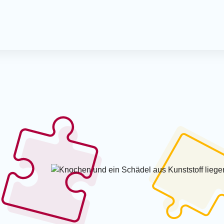
Offener 
Spielmo
Kreativ-
Kreativn
Milchca
Treffpun
Krabbel
Termine
Spieleve
Mitmac