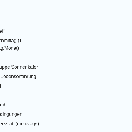
eff
hmittag (1.
g/Monat)
ruppe Sonnenkäfer
t Lebenserfahrung
l
leih
edingungen
rkstatt (dienstags)