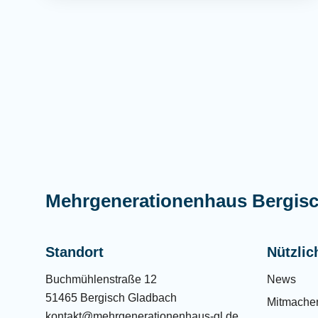
Mehrgenerationenhaus Bergis
Standort
Nützlic
Buchmühlenstraße 12
News
51465 Bergisch Gladbach
Mitmache
kontakt@mehrgenerationenhaus-gl.de