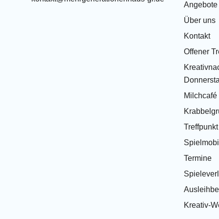
Angebote
Über uns
Kontakt
Offener Tr
Kreativnac
Donnersta
Milchcafé
Krabbelg
Treffpunk
Spielmobi
Termine
Spielever
Ausleihb
Kreativ-We