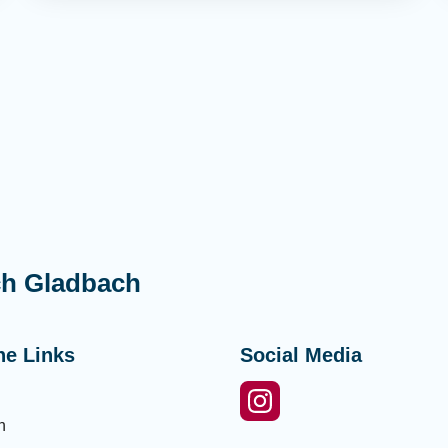
ch Gladbach
he Links
Social Media
n