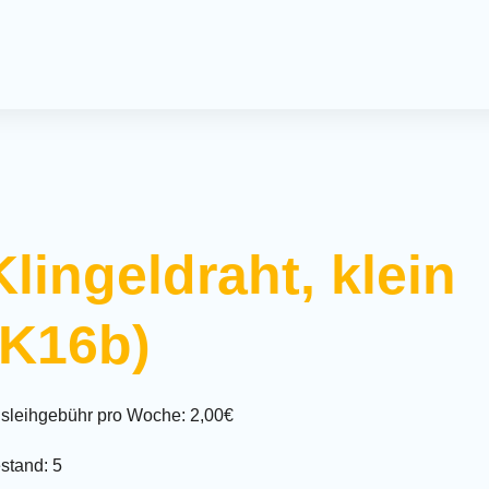
Offener 
Spielmo
Kreativ-
Kreativn
Milchca
Klingeldraht, klein
Treffpun
Krabbel
(K16b)
Termine
Spieleve
Mitmac
sleihgebühr pro Woche: 2,00€
stand: 5