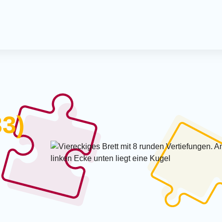
Offener 
Spielmo
Kreativ-
Kreativn
Milchca
3)
Treffpun
Krabbel
Termine
Spieleve
Mitmac