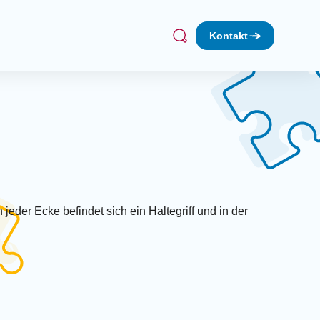
Kontakt
Treff
Suchen
bil
Werkstatt (dienstags)
achmittag (1. Donnerstag/Monat)
fé
kt Lebenserfahrung
gruppe Sonnenkäfer
rleih
hen