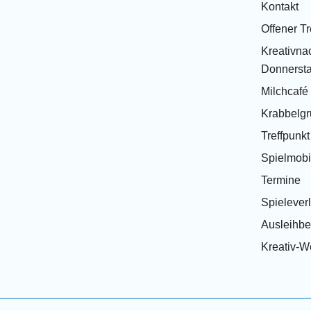
Kontakt
Offener Tr
Kreativnac
Donnersta
Milchcafé
Krabbelg
Treffpunk
Spielmobi
Termine
Spielever
Ausleihb
Kreativ-We