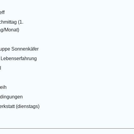
eff
hmittag (1.
g/Monat)
ruppe Sonnenkäfer
t Lebenserfahrung
l
leih
edingungen
rkstatt (dienstags)