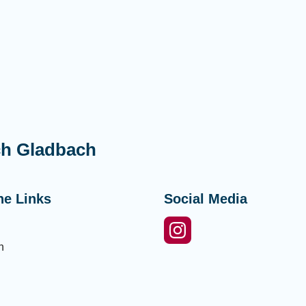
ch Gladbach
he Links
Social Media
n