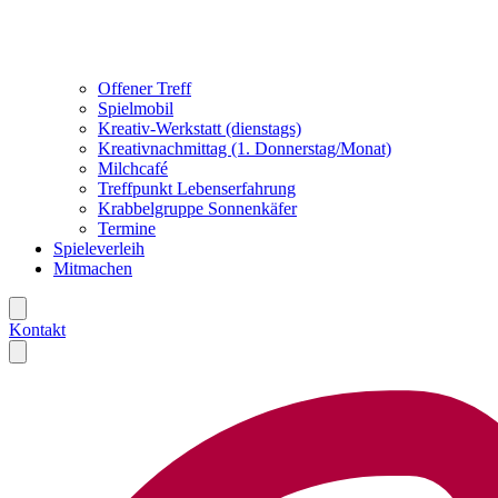
Offener Treff
Spielmobil
Kreativ-Werkstatt (dienstags)
Kreativnachmittag (1. Donnerstag/Monat)
Milchcafé
Treffpunkt Lebenserfahrung
Krabbelgruppe Sonnenkäfer
Termine
Spieleverleih
Mitmachen
Kontakt